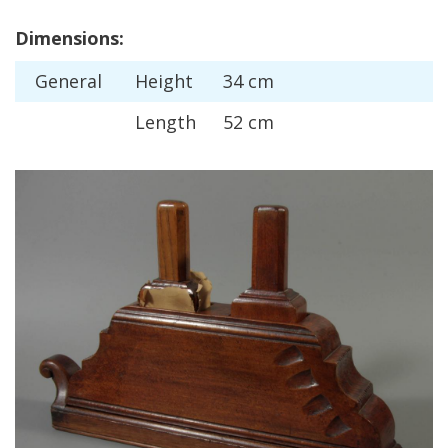
Dimensions
:
General
Height
34
cm
Length
52
cm