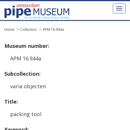
Toggl
naviga
Home
Collection
APM 16.944a
Museum
number
:
APM
16
.
944a
Subcollection
:
varia
objecten
Title
:
packing
tool
Keyword
: