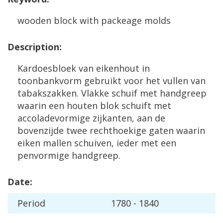
wooden
block
with
packeage
molds
Description
:
Kardoesbloek
van
eikenhout
in
toonbankvorm
gebruikt
voor
het
vullen
van
tabakszakken
.
Vlakke
schuif
met
handgreep
waarin
een
houten
blok
schuift
met
accoladevormige
zijkanten
,
aan
de
bovenzijde
twee
rechthoekige
gaten
waarin
eiken
mallen
schuiven
,
ieder
met
een
penvormige
handgreep
.
Date
:
Period
1780
-
1840