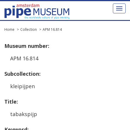
Toggl
naviga
Home
Collection
APM 16.814
Museum
number
:
APM
16
.
814
Subcollection
:
kleipijpen
Title
:
tabakspijp
Keyword
: