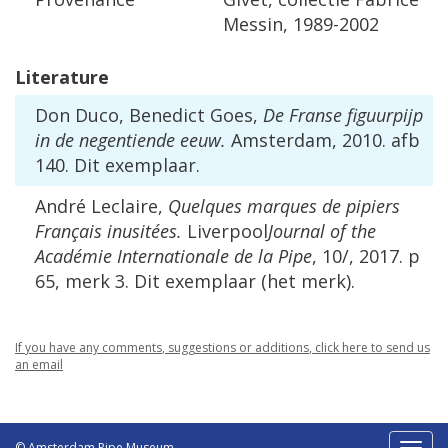
Messin
,
1989
-
2002
Literature
Don
Duco
,
Benedict
Goes
,
De
Franse
figuurpijp
in
de
negentiende
eeuw
.
Amsterdam
,
2010
.
afb
140
.
Dit
exemplaar
.
Andr
é
Leclaire
,
Quelques
marques
de
pipiers
Fran
ç
ais
inusit
é
es
.
Liverpool
Journal
of
the
Acad
é
mie
Internationale
de
la
Pipe
,
10
/,
2017
.
p
65
,
merk
3
.
Dit
exemplaar
(
het
merk
).
If
you
have
any
comments
,
suggestions
or
additions
,
click
here
to
send
us
an
email
© Amsterdam Pipe Museum