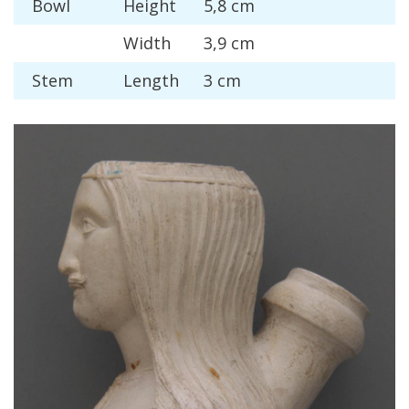
Bowl
Height
5
,
8
cm
Width
3
,
9
cm
Stem
Length
3
cm