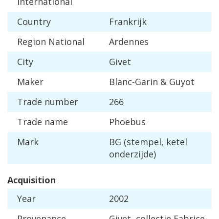
International
Country
Frankrijk
Region
National
Ardennes
City
Givet
Maker
Blanc
-
Garin
&
Guyot
Trade
number
266
Trade
name
Phoebus
Mark
BG
(
stempel
,
ketel
onderzijde
)
Acquisition
Year
2002
Provenance
Givet
,
collectie
Fabrice