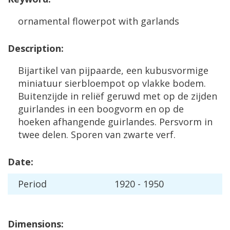
ornamental
flowerpot
with
garlands
Description
:
Bijartikel
van
pijpaarde
,
een
kubusvormige
miniatuur
sierbloempot
op
vlakke
bodem
.
Buitenzijde
in
reli
ë
f
geruwd
met
op
de
zijden
guirlandes
in
een
boogvorm
en
op
de
hoeken
afhangende
guirlandes
.
Persvorm
in
twee
delen
.
Sporen
van
zwarte
verf
.
Date
:
Period
1920
-
1950
Dimensions
: