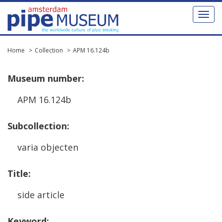
Toggl
naviga
Home
Collection
APM 16.124b
Museum
number
:
APM
16
.
124b
Subcollection
:
varia
objecten
Title
:
side
article
Keyword
: