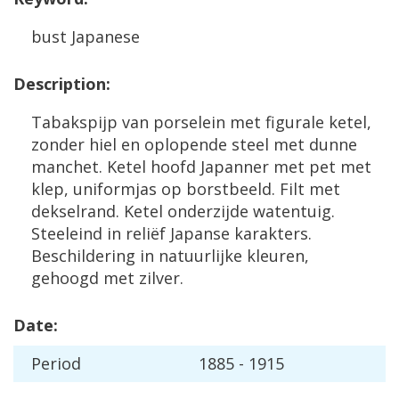
bust
Japanese
Description
:
Tabakspijp
van
porselein
met
figurale
ketel
,
zonder
hiel
en
oplopende
steel
met
dunne
manchet
.
Ketel
hoofd
Japanner
met
pet
met
klep
,
uniformjas
op
borstbeeld
.
Filt
met
dekselrand
.
Ketel
onderzijde
watentuig
.
Steeleind
in
reli
ë
f
Japanse
karakters
.
Beschildering
in
natuurlijke
kleuren
,
gehoogd
met
zilver
.
Date
:
Period
1885
-
1915