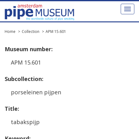
Toggl
naviga
Home
Collection
APM 15.601
Museum
number
:
APM
15
.
601
Subcollection
:
porseleinen
pijpen
Title
:
tabakspijp
Keyword
: