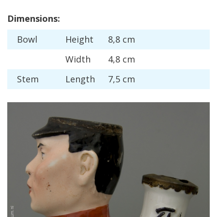
Dimensions
:
Bowl
Height
8
,
8
cm
Width
4
,
8
cm
Stem
Length
7
,
5
cm