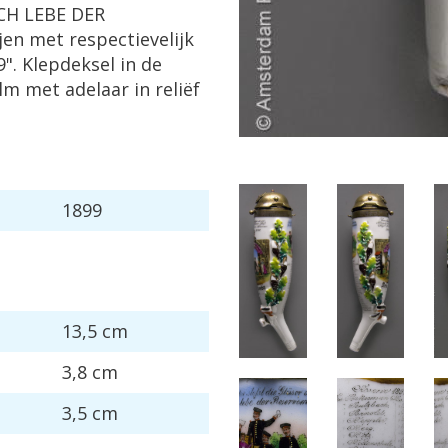
CH
LEBE
DER
ijen
met
respectievelijk
9
".
Klepdeksel
in
de
lm
met
adelaar
in
reli
ë
f
1899
13
,
5
cm
3
,
8
cm
3
,
5
cm