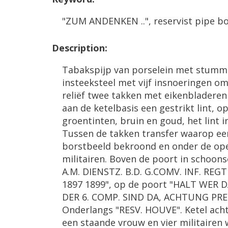
"
ZUM
ANDENKEN
..",
reservist
pipe
bo
Description
:
Tabakspijp
van
porselein
met
stumm
insteeksteel
met
vijf
insnoeringen
o
reli
ë
f
twee
takken
met
eikenbladeren
aan
de
ketelbasis
een
gestrikt
lint
,
op
groentinten
,
bruin
en
goud
,
het
lint
i
Tussen
de
takken
transfer
waarop
ee
borstbeeld
bekroond
en
onder
de
op
militairen
.
Boven
de
poort
in
schoons
A
.
M
.
DIENSTZ
.
B
.
D
.
G
.
COMV
.
INF
.
REGT
1897
1899
",
op
de
poort
"
HALT
WER
D
DER
6
.
COMP
.
SIND
DA
,
ACHTUNG
PRE
Onderlangs
"
RESV
.
HOUVE
".
Ketel
acht
een
staande
vrouw
en
vier
militairen