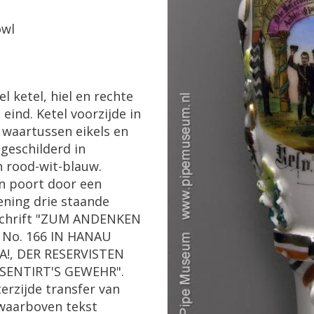
wl
el
ketel
,
hiel
en
rechte
m
eind
.
Ketel
voorzijde
in
waartussen
eikels
en
geschilderd
in
n
rood
-
wit
-
blauw
.
n
poort
door
een
ening
drie
staande
chrift
"
ZUM
ANDENKEN
No
.
166
IN
HANAU
A
!,
DER
RESERVISTEN
SENTIRT
'
S
GEWEHR
".
erzijde
transfer
van
waarboven
tekst