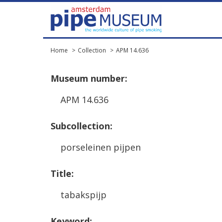
Home
Collection
APM 14.636
Museum
number
:
APM
14
.
636
Subcollection
:
porseleinen
pijpen
Title
:
tabakspijp
Keyword
: