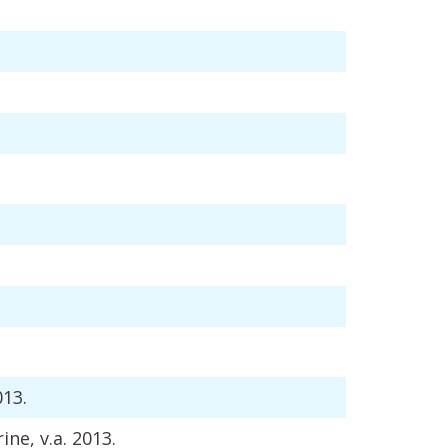
013
.
rine
,
v
.
a
.
2013
.