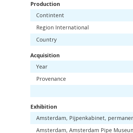
Production
Contintent
Region
International
Country
Acquisition
Year
Provenance
Exhibition
Amsterdam
,
Pijpenkabinet
,
permane
Amsterdam
,
Amsterdam
Pipe
Museu