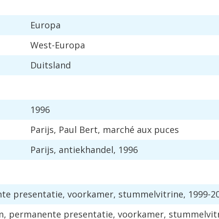
Europa
West
-
Europa
Duitsland
1996
Parijs
,
Paul
Bert
,
march
é
aux
puces
Parijs
,
antiekhandel
,
1996
nte
presentatie
,
voorkamer
,
stummelvitrine
,
1999
-
2
m
,
permanente
presentatie
,
voorkamer
,
stummelvit