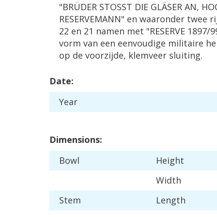
"
BR
Ü
DER
STOSST
DIE
GL
Ä
SER
AN
,
HO
RESERVEMANN
"
en
waaronder
twee
r
22
en
21
namen
met
"
RESERVE
1897
/
9
vorm
van
een
eenvoudige
militaire
he
op
de
voorzijde
,
klemveer
sluiting
.
Date
:
Year
Dimensions
:
Bowl
Height
Width
Stem
Length