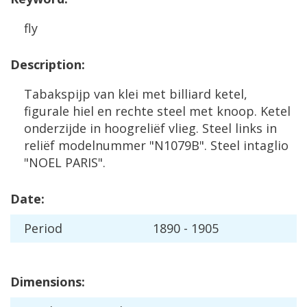
fly
Description
:
Tabakspijp
van
klei
met
billiard
ketel
,
figurale
hiel
en
rechte
steel
met
knoop
.
Ketel
onderzijde
in
hoogreli
ë
f
vlieg
.
Steel
links
in
reli
ë
f
modelnummer
"
N1079B
".
Steel
intaglio
"
NOEL
PARIS
".
Date
:
Period
1890
-
1905
Dimensions
: