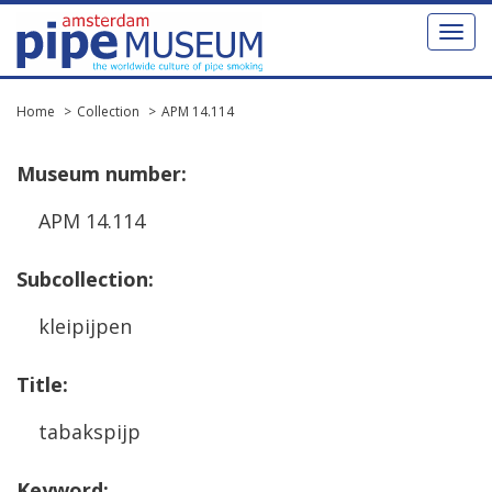
Toggl
naviga
Home
Collection
APM 14.114
Museum
number
:
APM
14
.
114
Subcollection
:
kleipijpen
Title
:
tabakspijp
Keyword
: