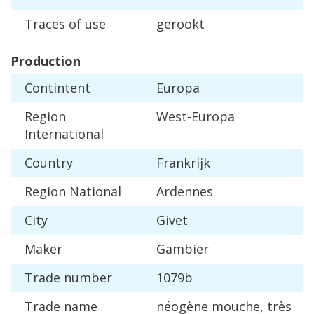
Traces
of
use
gerookt
Production
Contintent
Europa
Region
West
-
Europa
International
Country
Frankrijk
Region
National
Ardennes
City
Givet
Maker
Gambier
Trade
number
1079b
Trade
name
n
é
og
è
ne
mouche
,
tr
è
s