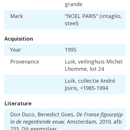
grande
Mark
"
NOEL
PARIS
" (
intaglio
,
steel
)
Acquisition
Year
1995
Provenance
Luik
,
veilinghuis
Michel
Lhomme
,
lot
24
Luik
,
collectie
Andr
é
Joiris
, <
1985
-
1994
Literature
Don
Duco
,
Benedict
Goes
,
De
Franse
figuurpijp
in
de
negentiende
eeuw
.
Amsterdam
,
2010
.
afb
233
.
Dit
exemplaar
.