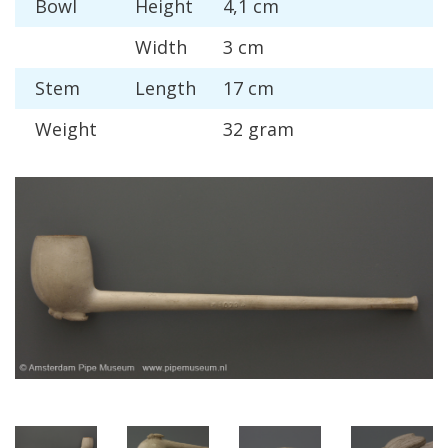
Bowl
Height
4
,
1
cm
Width
3
cm
Stem
Length
17
cm
Weight
32
gram