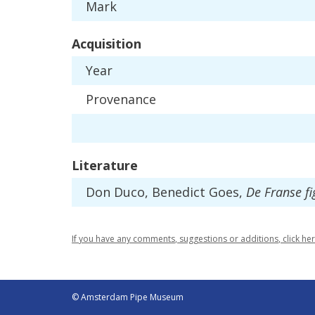
Mark
Acquisition
Year
Provenance
Literature
Don
Duco
,
Benedict
Goes
,
De
Franse
f
If
you
have
any
comments
,
suggestions
or
additions
,
click
he
© Amsterdam Pipe Museum