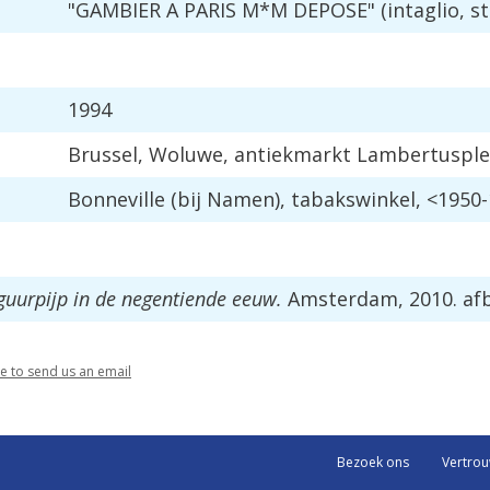
"
GAMBIER
A
PARIS
M
*
M
DEPOSE
" (
intaglio
,
st
1994
Brussel
,
Woluwe
,
antiekmarkt
Lambertusple
Bonneville
(
bij
Namen
),
tabakswinkel
, <
1950
-
iguurpijp
in
de
negentiende
eeuw
.
Amsterdam
,
2010
.
af
re
to
send
us
an
email
Bezoek ons
Vertro