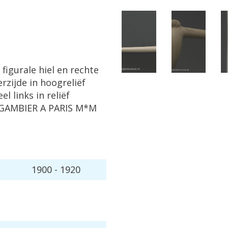
,
figurale
hiel
en
rechte
rzijde
in
hoogreli
ë
f
eel
links
in
reli
ë
f
GAMBIER
A
PARIS
M
*
M
1900
-
1920