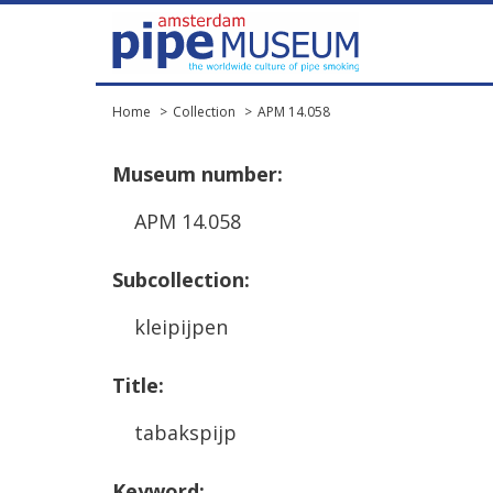
Home
Collection
APM 14.058
Museum
number
:
APM
14
.
058
Subcollection
:
kleipijpen
Title
:
tabakspijp
Keyword
: