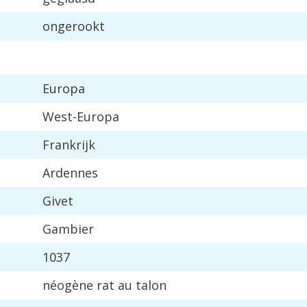
ongerookt
Europa
West
-
Europa
Frankrijk
Ardennes
Givet
Gambier
1037
n
é
og
è
ne
rat
au
talon