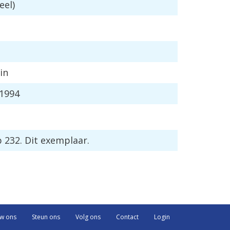
eel
)
in
1994
b
232
.
Dit
exemplaar
.
uw ons
Steun ons
Volg ons
Contact
Login