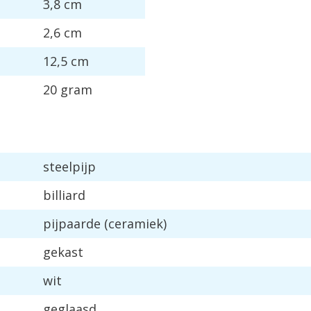
3
,
8
cm
2
,
6
cm
12
,
5
cm
20
gram
steelpijp
billiard
pijpaarde
(
ceramiek
)
gekast
wit
geglaasd