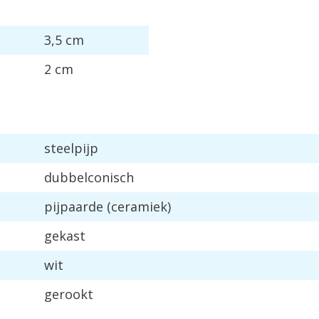
3
,
5
cm
2
cm
steelpijp
dubbelconisch
pijpaarde
(
ceramiek
)
gekast
wit
gerookt