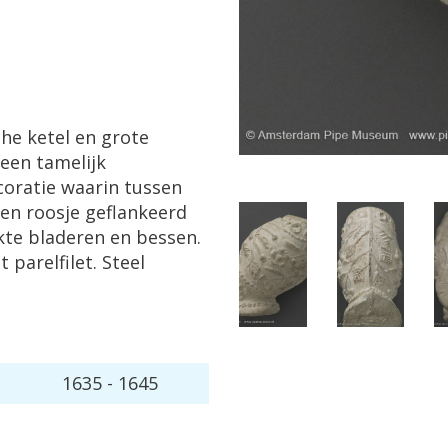
che
ketel
en
grote
een
tamelijk
coratie
waarin
tussen
een
roosje
geflankeerd
kte
bladeren
en
bessen
.
nt
parelfilet
.
Steel
1635
-
1645