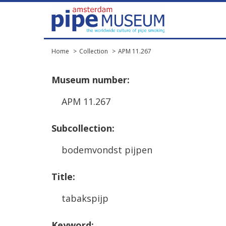
Home
Collection
APM 11.267
Museum
number
:
APM
11
.
267
Subcollection
:
bodemvondst
pijpen
Title
:
tabakspijp
Keyword
: