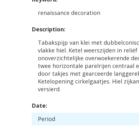
renaissance
decoration
Description
:
Tabakspijp
van
klei
met
dubbelconis
vlakke
hiel
.
Ketel
weerszijden
in
reli
ë
f
onoverzichtelijke
overwoekerende
de
twee
horizontale
parelrijen
centraal
door
takjes
met
gearceerde
langgere
Ketelopening
cirkelgaatjes
.
Hiel
zijka
versierd
.
Date
:
Period