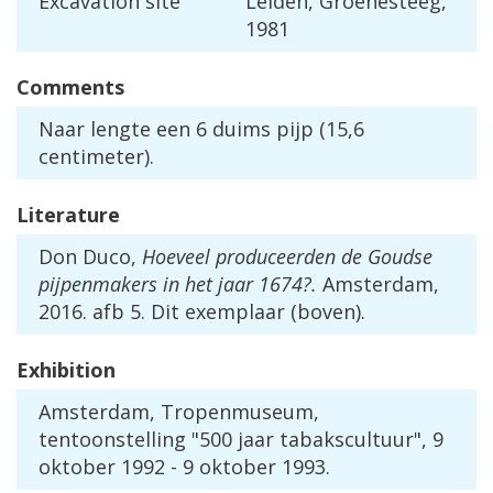
Excavation
site
Leiden
,
Groenesteeg
,
1981
Comments
Naar
lengte
een
6
duims
pijp
(
15
,
6
centimeter
).
Literature
Don
Duco
,
Hoeveel
produceerden
de
Goudse
pijpenmakers
in
het
jaar
1674
?.
Amsterdam
,
2016
.
afb
5
.
Dit
exemplaar
(
boven
).
Exhibition
Amsterdam
,
Tropenmuseum
,
tentoonstelling
"
500
jaar
tabakscultuur
",
9
oktober
1992
-
9
oktober
1993
.