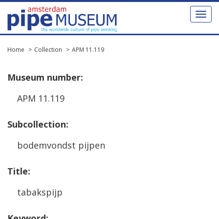
Toggl
naviga
Home
Collection
APM 11.119
Museum
number
:
APM
11
.
119
Subcollection
:
bodemvondst
pijpen
Title
:
tabakspijp
Keyword
: