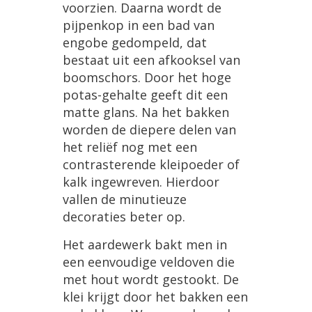
voorzien
.
Daarna
wordt
de
pijpenkop
in
een
bad
van
engobe
gedompeld
,
dat
bestaat
uit
een
afkooksel
van
boomschors
.
Door
het
hoge
potas
-
gehalte
geeft
dit
een
matte
glans
.
Na
het
bakken
worden
de
diepere
delen
van
het
reli
ë
f
nog
met
een
contrasterende
kleipoeder
of
kalk
ingewreven
.
Hierdoor
vallen
de
minutieuze
decoraties
beter
op
.
Het
aardewerk
bakt
men
in
een
eenvoudige
veldoven
die
met
hout
wordt
gestookt
.
De
klei
krijgt
door
het
bakken
een