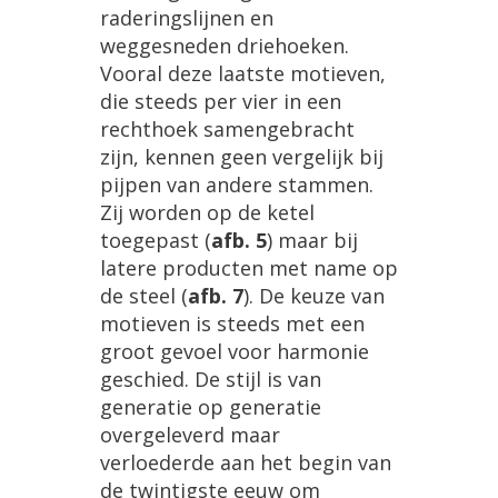
raderingslijnen
en
weggesneden
driehoeken
.
Vooral
deze
laatste
motieven
,
die
steeds
per
vier
in
een
rechthoek
samengebracht
zijn
,
kennen
geen
vergelijk
bij
pijpen
van
andere
stammen
.
Zij
worden
op
de
ketel
toegepast
(
afb
.
5
)
maar
bij
latere
producten
met
name
op
de
steel
(
afb
.
7
).
De
keuze
van
motieven
is
steeds
met
een
groot
gevoel
voor
harmonie
geschied
.
De
stijl
is
van
generatie
op
generatie
overgeleverd
maar
verloederde
aan
het
begin
van
de
twintigste
eeuw
om