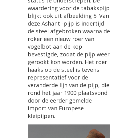
status
te
onderstrepen
.
De
waardering
voor
de
tabakspijp
blijkt
ook
uit
afbeelding
5
.
Van
deze
Ashanti
-
pijp
is
indertijd
de
steel
afgebroken
waarna
de
roker
een
nieuw
roer
van
vogelbot
aan
de
kop
bevestigde
,
zodat
de
pijp
weer
gerookt
kon
worden
.
Het
roer
haaks
op
de
steel
is
tevens
representatief
voor
de
veranderde
lijn
van
de
pijp
,
die
rond
het
jaar
1900
plaatsvond
door
de
eerder
gemelde
import
van
Europese
kleipijpen
.