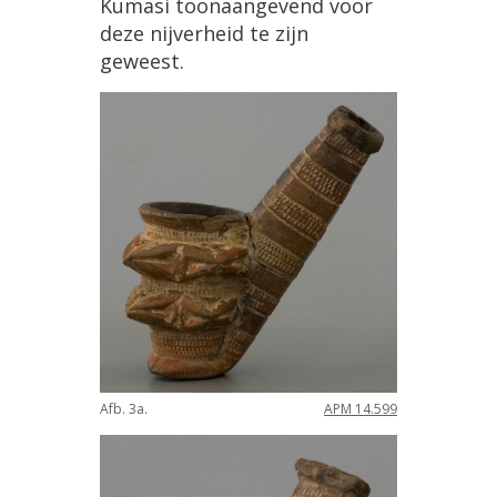
Kumasi
toonaangevend
voor
deze
nijverheid
te
zijn
geweest
.
Afb
.
3a
.
APM
14
.
599