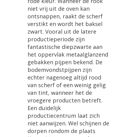
rode
kleur
.
Wanneer
de
rook
niet
vrij
uit
de
oven
kan
ontsnappen
,
raakt
de
scherf
verstikt
en
wordt
het
baksel
zwart
.
Vooral
uit
de
latere
productieperiode
zijn
fantastische
diepzwarte
aan
het
oppervlak
metaalglanzend
gebakken
pijpen
bekend
.
De
bodemvondstpijpen
zijn
echter
nagenoeg
altijd
rood
van
scherf
of
een
weinig
gelig
van
tint
,
wanneer
het
de
vroegere
producten
betreft
.
Een
duidelijk
productiecentrum
laat
zich
niet
aanwijzen
.
Wel
schijnen
de
dorpen
rondom
de
plaats