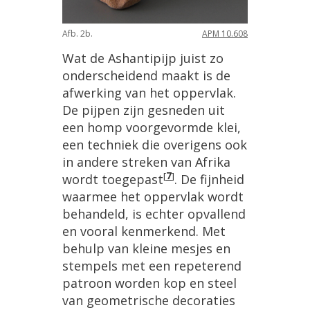
Afb
.
2b
.
APM
10
.
608
Wat
de
Ashantipijp
juist
zo
onderscheidend
maakt
is
de
afwerking
van
het
oppervlak
.
De
pijpen
zijn
gesneden
uit
een
homp
voorgevormde
klei
,
een
techniek
die
overigens
ook
in
andere
streken
van
Afrika
[
7
]
wordt
toegepast
.
De
fijnheid
waarmee
het
oppervlak
wordt
behandeld
,
is
echter
opvallend
en
vooral
kenmerkend
.
Met
behulp
van
kleine
mesjes
en
stempels
met
een
repeterend
patroon
worden
kop
en
steel
van
geometrische
decoraties