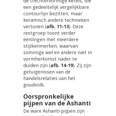
de
trechtervormige
ketels
,
die
een
gedeeltelijk
vergelijkbare
contourlijn
bezitten
,
maar
keramisch
andere
technieken
vertonen
(
afb
.
11
-
13
).
Deze
restgroep
toont
verder
eenlingen
met
meerdere
stijlkenmerken
,
waarvan
sommige
wel
en
andere
niet
in
vormherkomst
nader
te
duiden
zijn
(
afb
.
14
-
19
).
Zij
zijn
getuigenissen
van
de
handelsrelaties
van
het
goudvolk
.
Oorspronkelijke
pijpen
van
de
Ashanti
De
ware
Ashanti
-
pijpen
zijn