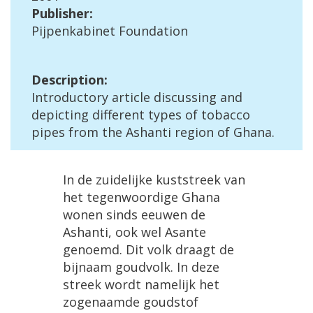
Publisher
:
Pijpenkabinet
Foundation
Description
:
Introductory
article
discussing
and
depicting
different
types
of
tobacco
pipes
from
the
Ashanti
region
of
Ghana
.
In
de
zuidelijke
kuststreek
van
het
tegenwoordige
Ghana
wonen
sinds
eeuwen
de
Ashanti
,
ook
wel
Asante
genoemd
.
Dit
volk
draagt
de
bijnaam
goudvolk
.
In
deze
streek
wordt
namelijk
het
zogenaamde
goudstof