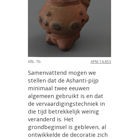
Afb
.
7b
.
APM
14
.
853
Samenvattend
mogen
we
stellen
dat
de
Ashanti
-
pijp
minimaal
twee
eeuwen
algemeen
gebruikt
is
en
dat
de
vervaardigingstechniek
in
die
tijd
betrekkelijk
weinig
veranderd
is
.
Het
grondbeginsel
is
gebleven
,
al
ontwikkelde
de
decoratie
zich