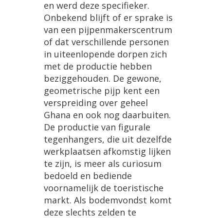
en
werd
deze
specifieker
.
Onbekend
blijft
of
er
sprake
is
van
een
pijpenmakerscentrum
of
dat
verschillende
personen
in
uiteenlopende
dorpen
zich
met
de
productie
hebben
beziggehouden
.
De
gewone
,
geometrische
pijp
kent
een
verspreiding
over
geheel
Ghana
en
ook
nog
daarbuiten
.
De
productie
van
figurale
tegenhangers
,
die
uit
dezelfde
werkplaatsen
afkomstig
lijken
te
zijn
,
is
meer
als
curiosum
bedoeld
en
bediende
voornamelijk
de
toeristische
markt
.
Als
bodemvondst
komt
deze
slechts
zelden
te