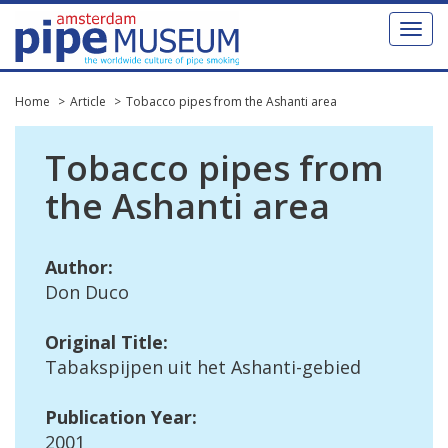
Toggl
naviga
Home
Article
Tobacco pipes from the Ashanti area
Tobacco
pipes
from
the
Ashanti
area
Author
:
Don
Duco
Original
Title
:
Tabakspijpen
uit
het
Ashanti
-
gebied
Publication
Year
:
2001