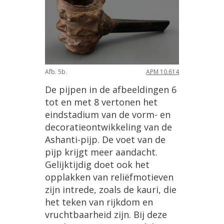
Afb
.
5b
.
APM
10
.
614
De
pijpen
in
de
afbeeldingen
6
tot
en
met
8
vertonen
het
eindstadium
van
de
vorm
-
en
decoratieontwikkeling
van
de
Ashanti
-
pijp
.
De
voet
van
de
pijp
krijgt
meer
aandacht
.
Gelijktijdig
doet
ook
het
opplakken
van
reli
ë
fmotieven
zijn
intrede
,
zoals
de
kauri
,
die
het
teken
van
rijkdom
en
vruchtbaarheid
zijn
.
Bij
deze