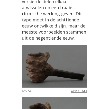
versierde
delen
elkaar
afwisselen
en
een
fraaie
ritmische
werking
geven
.
Dit
type
moet
in
de
achttiende
eeuw
ontwikkeld
zijn
,
maar
de
meeste
voorbeelden
stammen
uit
de
negentiende
eeuw
.
Afb
.
5a
.
APM
10
.
614