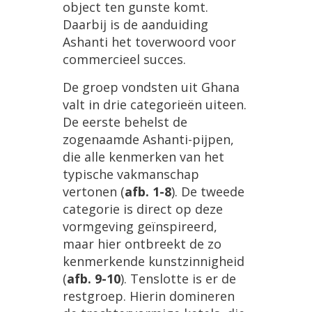
object
ten
gunste
komt
.
Daarbij
is
de
aanduiding
Ashanti
het
toverwoord
voor
commercieel
succes
.
De
groep
vondsten
uit
Ghana
valt
in
drie
categorie
ë
n
uiteen
.
De
eerste
behelst
de
zogenaamde
Ashanti
-
pijpen
,
die
alle
kenmerken
van
het
typische
vakmanschap
vertonen
(
afb
.
1
-
8
).
De
tweede
categorie
is
direct
op
deze
vormgeving
ge
ï
nspireerd
,
maar
hier
ontbreekt
de
zo
kenmerkende
kunstzinnigheid
(
afb
.
9
-
10
).
Tenslotte
is
er
de
restgroep
.
Hierin
domineren