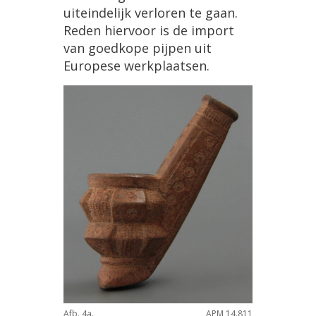
uiteindelijk
verloren
te
gaan
.
Reden
hiervoor
is
de
import
van
goedkope
pijpen
uit
Europese
werkplaatsen
.
Afb
.
4a
.
APM
14
.
811