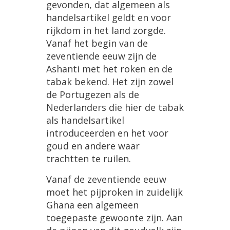
gevonden
,
dat
algemeen
als
handelsartikel
geldt
en
voor
rijkdom
in
het
land
zorgde
.
Vanaf
het
begin
van
de
zeventiende
eeuw
zijn
de
Ashanti
met
het
roken
en
de
tabak
bekend
.
Het
zijn
zowel
de
Portugezen
als
de
Nederlanders
die
hier
de
tabak
als
handelsartikel
introduceerden
en
het
voor
goud
en
andere
waar
trachtten
te
ruilen
.
Vanaf
de
zeventiende
eeuw
moet
het
pijproken
in
zuidelijk
Ghana
een
algemeen
toegepaste
gewoonte
zijn
.
Aan