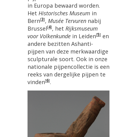
in
Europa
bewaard
worden
.
Het
Historisches
Museum
in
[
3
]
Bern
,
Mus
é
e
Tervuren
nabij
[
4
]
Brussel
,
het
Rijksmuseum
[
5
]
voor
Volkenkunde
in
Leiden
en
andere
bezitten
Ashanti
-
pijpen
van
deze
merkwaardige
sculpturale
soort
.
Ook
in
onze
nationale
pijpencollectie
is
een
reeks
van
dergelijke
pijpen
te
[
6
]
vinden
.