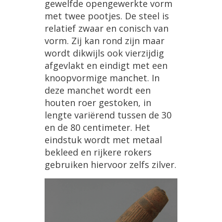
gewelfde
opengewerkte
vorm
met
twee
pootjes
.
De
steel
is
relatief
zwaar
en
conisch
van
vorm
.
Zij
kan
rond
zijn
maar
wordt
dikwijls
ook
vierzijdig
afgevlakt
en
eindigt
met
een
knoopvormige
manchet
.
In
deze
manchet
wordt
een
houten
roer
gestoken
,
in
lengte
vari
ë
rend
tussen
de
30
en
de
80
centimeter
.
Het
eindstuk
wordt
met
metaal
bekleed
en
rijkere
rokers
gebruiken
hiervoor
zelfs
zilver
.