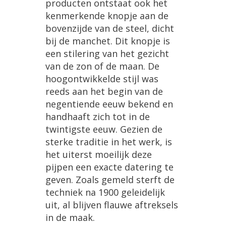
producten
ontstaat
ook
het
kenmerkende
knopje
aan
de
bovenzijde
van
de
steel
,
dicht
bij
de
manchet
.
Dit
knopje
is
een
stilering
van
het
gezicht
van
de
zon
of
de
maan
.
De
hoogontwikkelde
stijl
was
reeds
aan
het
begin
van
de
negentiende
eeuw
bekend
en
handhaaft
zich
tot
in
de
twintigste
eeuw
.
Gezien
de
sterke
traditie
in
het
werk
,
is
het
uiterst
moeilijk
deze
pijpen
een
exacte
datering
te
geven
.
Zoals
gemeld
sterft
de
techniek
na
1900
geleidelijk
uit
,
al
blijven
flauwe
aftreksels
in
de
maak
.