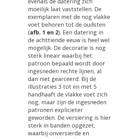
evenals
de
datering
zich
moeilijk
laat
vaststellen
.
De
exemplaren
met
de
nog
vlakke
voet
behoren
tot
de
oudsten
(
afb
.
1
en
2
).
Een
datering
in
de
achttiende
eeuw
is
heel
wel
mogelijk
.
De
decoratie
is
nog
sterk
lineair
waarbij
het
patroon
bepaald
wordt
door
ingesneden
rechte
lijnen
,
al
dan
niet
gearceerd
.
Bij
de
illustraties
3
tot
en
met
5
handhaaft
de
vlakke
voet
zich
nog
,
maar
zijn
de
ingesneden
patronen
explicieter
geworden
.
De
versiering
is
hier
sterk
in
banden
opgezet
,
waarbij
onversierde
en