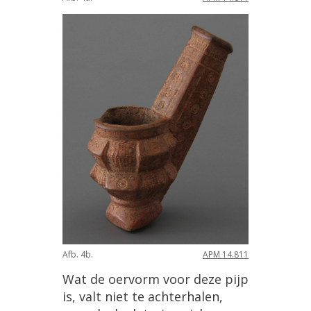
Afb
.
4b
.
APM
14
.
811
Wat
de
oervorm
voor
deze
pijp
is
,
valt
niet
te
achterhalen
,