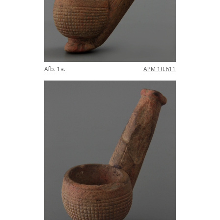
Afb
.
1a
.
APM
10
.
611