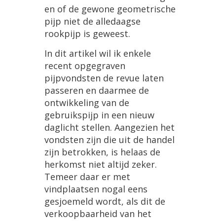
en
of
de
gewone
geometrische
pijp
niet
de
alledaagse
rookpijp
is
geweest
.
In
dit
artikel
wil
ik
enkele
recent
opgegraven
pijpvondsten
de
revue
laten
passeren
en
daarmee
de
ontwikkeling
van
de
gebruikspijp
in
een
nieuw
daglicht
stellen
.
Aangezien
het
vondsten
zijn
die
uit
de
handel
zijn
betrokken
,
is
helaas
de
herkomst
niet
altijd
zeker
.
Temeer
daar
er
met
vindplaatsen
nogal
eens
gesjoemeld
wordt
,
als
dit
de
verkoopbaarheid
van
het