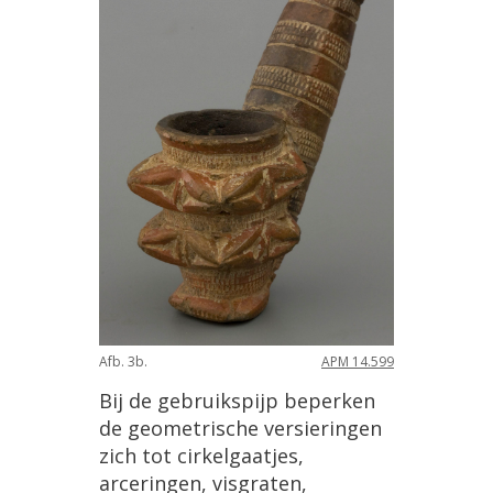
Afb
.
3b
.
APM
14
.
599
Bij
de
gebruikspijp
beperken
de
geometrische
versieringen
zich
tot
cirkelgaatjes
,
arceringen
,
visgraten
,