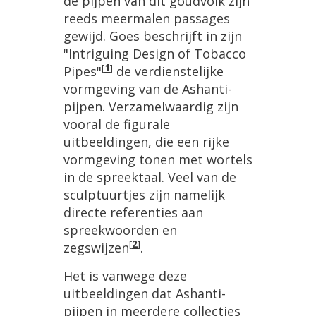
de
pijpen
van
dit
goudvolk
zijn
reeds
meermalen
passages
gewijd
.
Goes
beschrijft
in
zijn
"
Intriguing
Design
of
Tobacco
[
1
]
Pipes
"
de
verdienstelijke
vormgeving
van
de
Ashanti
-
pijpen
.
Verzamelwaardig
zijn
vooral
de
figurale
uitbeeldingen
,
die
een
rijke
vormgeving
tonen
met
wortels
in
de
spreektaal
.
Veel
van
de
sculptuurtjes
zijn
namelijk
directe
referenties
aan
spreekwoorden
en
[
2
]
zegswijzen
.
Het
is
vanwege
deze
uitbeeldingen
dat
Ashanti
-
pijpen
in
meerdere
collecties