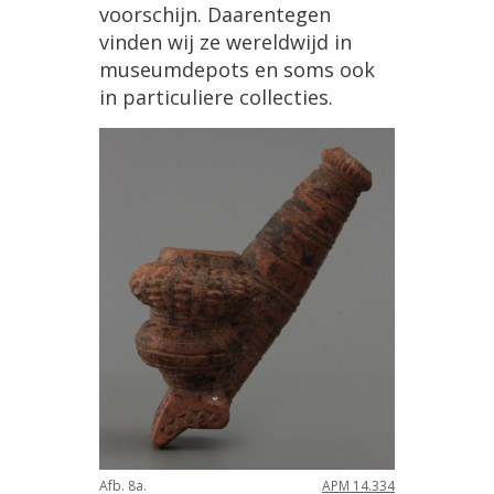
voorschijn
.
Daarentegen
vinden
wij
ze
wereldwijd
in
museumdepots
en
soms
ook
in
particuliere
collecties
.
Afb
.
8a
.
APM
14
.
334