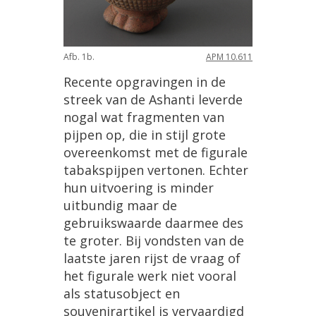
Afb
.
1b
.
APM
10
.
611
Recente
opgravingen
in
de
streek
van
de
Ashanti
leverde
nogal
wat
fragmenten
van
pijpen
op
,
die
in
stijl
grote
overeenkomst
met
de
figurale
tabakspijpen
vertonen
.
Echter
hun
uitvoering
is
minder
uitbundig
maar
de
gebruikswaarde
daarmee
des
te
groter
.
Bij
vondsten
van
de
laatste
jaren
rijst
de
vraag
of
het
figurale
werk
niet
vooral
als
statusobject
en
souvenirartikel
is
vervaardigd