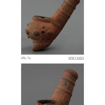
Afb
.
7a
.
APM
14
.
853