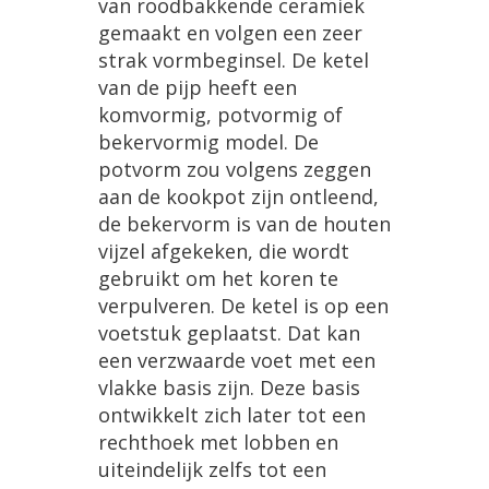
van
roodbakkende
ceramiek
gemaakt
en
volgen
een
zeer
strak
vormbeginsel
.
De
ketel
van
de
pijp
heeft
een
komvormig
,
potvormig
of
bekervormig
model
.
De
potvorm
zou
volgens
zeggen
aan
de
kookpot
zijn
ontleend
,
de
bekervorm
is
van
de
houten
vijzel
afgekeken
,
die
wordt
gebruikt
om
het
koren
te
verpulveren
.
De
ketel
is
op
een
voetstuk
geplaatst
.
Dat
kan
een
verzwaarde
voet
met
een
vlakke
basis
zijn
.
Deze
basis
ontwikkelt
zich
later
tot
een
rechthoek
met
lobben
en
uiteindelijk
zelfs
tot
een