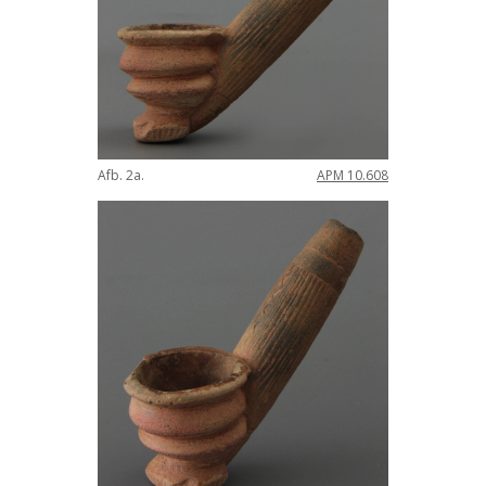
Afb
.
2a
.
APM
10
.
608