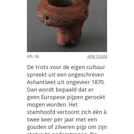
Afb
.
6b
.
APM
10
.
609
De
trots
voor
de
eigen
cultuur
spreekt
uit
een
ongeschreven
Ashantiwet
uit
ongeveer
1870
.
Dan
wordt
bepaald
dat
er
geen
Europese
pijpen
gerookt
mogen
worden
.
Het
stamhoofd
vertoont
zich
éé
n
à
twee
keer
per
jaar
met
een
gouden
of
zilveren
pijp
om
zijn